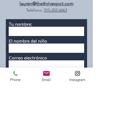
lauren@thethrivespot.com
Teléfono:
315-203-6063
Tu nombre:
El nombre del niño
Correo electrónico
Teléfono
Phone
Email
Instagram
¿Cómo se enteró de Thrive
SPOT?
Servicios interesados en:
Alimentación
Terapia miofuncional orofacial